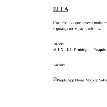
ELLA
Um aplicativo que conecta mulheres 
segurança nos espaços urbanos.
<aside>

💡 
UX - UI - Protótipo -  Pesquis
</aside>