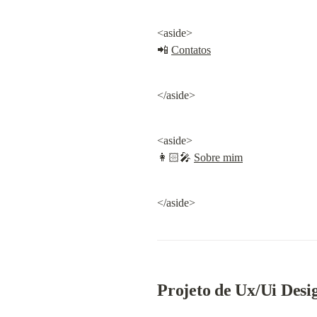
<aside>

📲 
Contatos
</aside>
<aside>

👩🏻‍🎤 
Sobre mim
</aside>
Projeto de Ux/Ui Desi